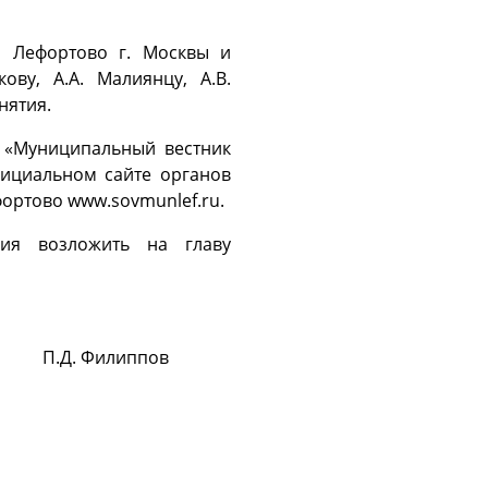
а Лефортово г. Москвы и
ву, А.А. Малиянцу, А.В.
нятия.
 «Муниципальный вестник
фициальном сайте органов
ортово www.sovmunlef.ru.
ия возложить на главу
Филиппов