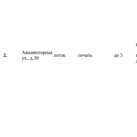
Авиамоторная
2.
лоток
печать
до 5
ул., д.39