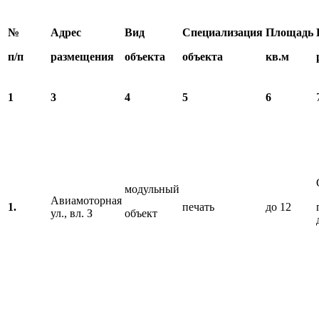
№
Адрес
Вид
Специализация
Площадь
п/п
размещения
объект
а
объекта
кв.м
1
3
4
5
6
модульный
Авиамоторная
1.
печать
до 12
ул., вл. З
объект