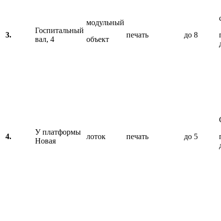
модульный
Госпитальный
3.
печать
до 8
вал, 4
объект
У платформы
4.
лоток
печать
до 5
Новая