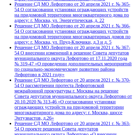
Решение СД МО Лефортово от 20 апреля 2021 г. № 365-
54 О согласовании установки ограждающих устройств
на придомовой территории многоквартирного дома по
адресу: г. Москва, ул. Энергетическая, д. 22
Решение СД МО Лефортово от 20 апреля 2021 г. № 366-
54 О согласовании установки ограждающих устройств
на придомовой территории многоквартирных домов по
адресу: г. Москва, ул. Пруд-Ключики, д.3 и д. 5
Решение СД МО Лефортово от 20 апреля 2021 г. № 367-
54 О внесении изменений в решение Совета депутатов
муниципального округа Лефортово от 17.11.2020 года
№ 319-47 «О проведении дополнительных мероприятий
по социально-экономическому развитию района
Лефортово в 2021 году»
Решение СД МО Лефортово от 20 апреля 2021 г. № 370-
54 О рассмотрении протеста Лефортовской
межрайонной прокуратуры г. Москвы на решение
Совета депутатов муниципального округа Лефортово от
20.10.2020 № 313-46 «О согласовании установки
ограждающих устройств на придомовой территории
многоквартирного дома по адресу: г. Москва, шоссе
Энтузиастов, д.26»
Решение СД МО Лефортово от 20 апреля 2021 г. № 363-
54 О проекте решения Совета депутатов
муниципального округа Лефортово «О внесении