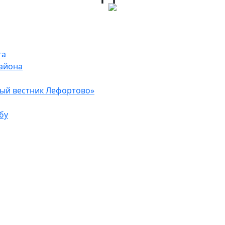
га
района
ый вестник Лефортово»
бу