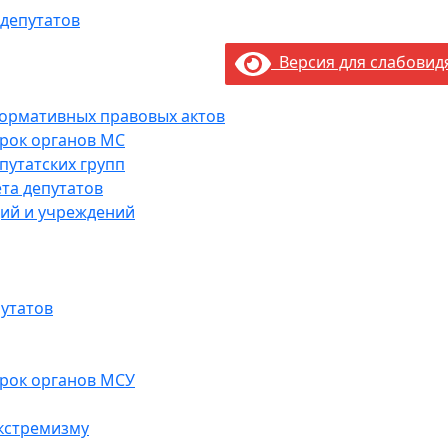
 депутатов
Версия для слабови
нормативных правовых актов
рок органов МС
путатских групп
та депутатов
ий и учреждений
утатов
рок органов МСУ
кстремизму