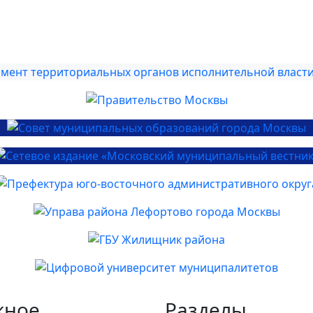
жное
Разделы