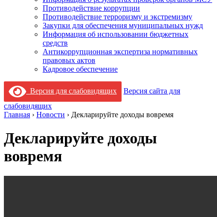
Противодействие коррупции
Противодействие терроризму и экстремизму
Закупки для обеспечения муниципальных нужд
Информация об использовании бюджетных
средств
Антикоррупционная экспертиза нормативных
правовых актов
Кадровое обеспечение
Версия для слабовидящих
Версия сайта для
слабовидящих
Главная
›
Новости
›
Декларируйте доходы вовремя
Декларируйте доходы
вовремя