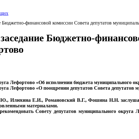
ящих
ние Бюджетно-финансовой комиссии Совета депутатов муниципал
ь заседание Бюджетно-финансов
ртово
руга Лефортово «Об исполнении бюджета муниципального окр
круга Лефортово «О поощрении депутатов Совета депутатов 
, Илюхина Е.И., Романовский В.Г., Фошина Н.Н. заслушал
отовленными материалами.
мендовать Совету депутатов муниципального округа Ле