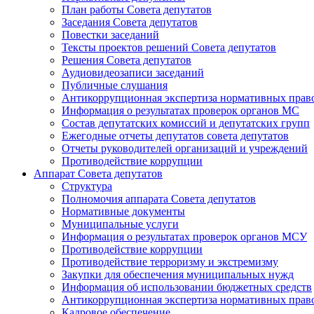
План работы Совета депутатов
Заседания Cовета депутатов
Повестки заседаний
Тексты проектов решений Совета депутатов
Решения Совета депутатов
Аудиовидеозаписи заседаний
Публичные слушания
Антикоррупционная экспертиза нормативных прав
Информация о результатах проверок органов МС
Состав депутатских комиссий и депутатских групп
Ежегодные отчеты депутатов совета депутатов
Отчеты руководителей организаций и учреждений
Противодействие коррупции
Аппарат Совета депутатов
Структура
Полномочия аппарата Совета депутатов
Нормативные документы
Муниципальные услуги
Информация о результатах проверок органов МСУ
Противодействие коррупции
Противодействие терроризму и экстремизму
Закупки для обеспечения муниципальных нужд
Информация об использовании бюджетных средств
Антикоррупционная экспертиза нормативных прав
Кадровое обеспечение