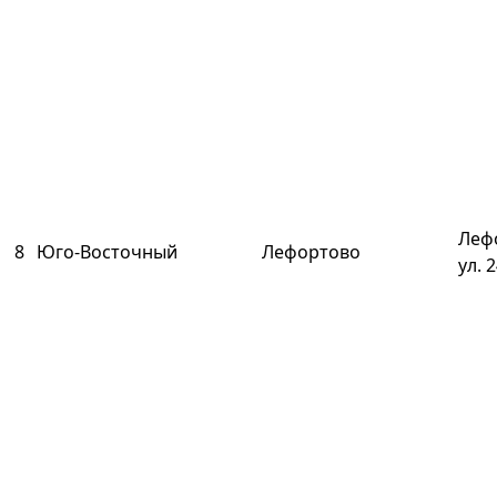
Леф
8
Юго-Восточный
Лефортово
ул. 