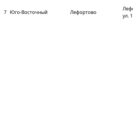
Леф
7
Юго-Восточный
Лефортово
ул. 