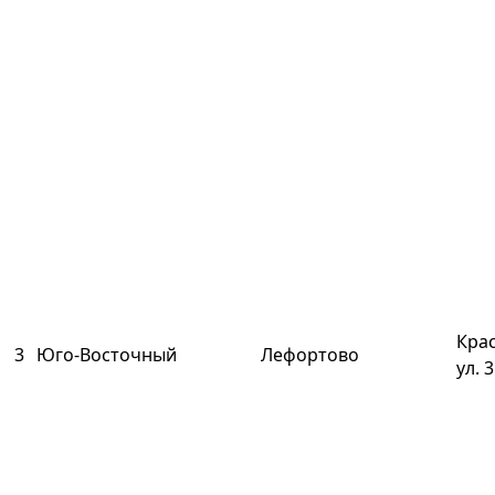
Кра
3
Юго-Восточный
Лефортово
ул. 3