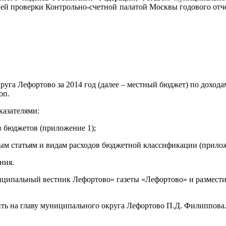
ней проверки Контрольно-счетной палатой Москвы годового от
га Лефортово за 2014 год (далее – местный бюджет) по доходам 
оп.
казателями:
в бюджетов (приложение 1);
вым статьям и видам расходов бюджетной классификации (прилож
ния.
льный вестник Лефортово» газеты «Лефортово» и разместить
 на главу муниципального округа Лефортово П.Д. Филиппова