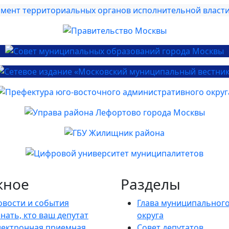
жное
Разделы
овости и события
Глава муниципальног
нать, кто ваш депутат
округа
лектронная приемная
Совет депутатов