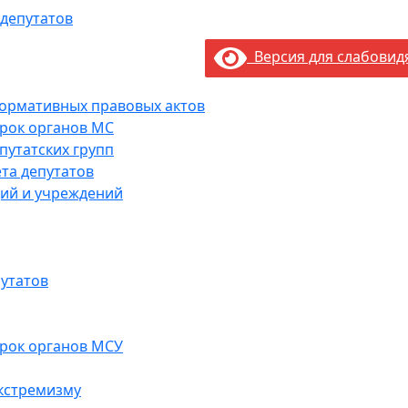
 депутатов
Версия для слабови
нормативных правовых актов
рок органов МС
путатских групп
та депутатов
ий и учреждений
утатов
рок органов МСУ
кстремизму