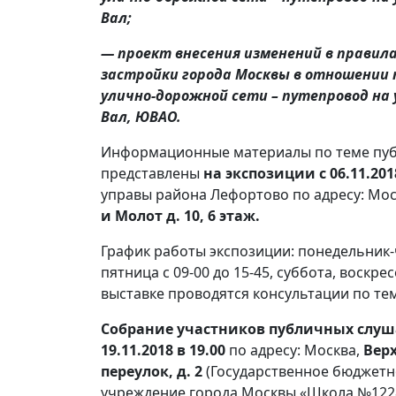
Вал;
— проект внесения изменений в правила
застройки города Москвы в отношении
улично-дорожной сети – путепровод на
Вал, ЮВАО.
Информационные материалы по теме пуб
представлены
на экспозиции
с 06.11.20
управы района Лефортово по адресу: Мос
и Молот д. 10, 6 этаж
.
График работы экспозиции: понедельник-че
пятница с 09-00 до 15-45, суббота, воскре
выставке проводятся консультации по те
Собрание участников публичных слу
19.11.2018 в 19.00
по адресу: Москва,
Вер
переулок, д. 2
(Государственное бюджет
учреждение города Москвы «Школа №1228