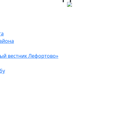
га
района
ый вестник Лефортово»
бу