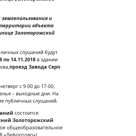
 землепользования и
 территории объекта
 улице Золоторожский
личных слушаний будут
18 по 14.11.2018
в здании
ква,
проезд Завода Серп
тверг с 9-00 до 17-00,
сенье – выходные дни. На
ме публичных слушаний.
шаний
состоится
хний Золоторожский
ное общеобразовательное
 «Лефортово»).