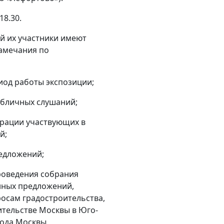
18.30.
й их участники имеют
замечания по
иод работы экспозиции;
убличных слушаний;
страции участвующих в
й;
редложений;
проведения собрания
нных предложений,
осам градостроительства,
ительстве Москвы в Юго-
ода Москвы.