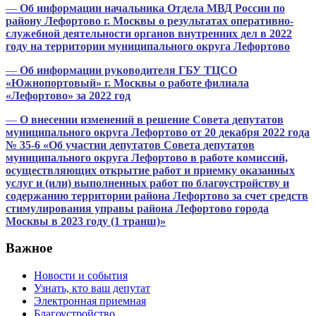
—
Об информации начальника Отдела МВД России по
району Лефортово г. Москвы о результатах оперативно-
служебной деятельности органов внутренних дел в 2022
году на территории муниципального округа Лефортово
—
Об информации руководителя ГБУ ТЦСО
«Южнопортовый» г. Москвы о работе филиала
«Лефортово» за 2022 год
—
О внесении изменений в решение Совета депутатов
муниципального округа Лефортово от 20 декабря 2022 года
№ 35-6 «Об участии депутатов Совета депутатов
муниципального округа Лефортово в работе комиссий,
осуществляющих открытие работ и приемку оказанных
услуг и (или) выполненных работ по благоустройству и
содержанию территории района Лефортово за счет средств
стимулирования управы района Лефортово города
Москвы в 2023 году (1 транш)»
Важное
Новости и события
Узнать, кто ваш депутат
Электронная приемная
Благоустройство