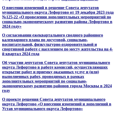
О внесении изменений в решение Совета депутатов
муниципального округа Лефортово от 19 декабря 2023 года
№125-22 «О проведении дополнительных мероприятий по
социально-экономическому развитию района Лефортово в
2024 году»
О согласовании ежеквартального сводного районного
календарного плана по досуговой, социально-
воспитательной, физкультурно-оздоровительной и
спортивной работе с населением по месту жительства на 4-
й квартал 2024 года
Об участии депутатов Совета депутатов муниципального
округа Лефортово в работе комиссий, осуществляющих
открытие работ и приемку оказанных услуг и (или)
выполненных работ, проводимых в рамках
дополнительных мероприятий по социально-
экономическому развитию районов города Москвы в 2024
году
О проекте решения Совета депутатов муниципального
округа Лефортово «О внесении изменений и дополнений в
Устав муниципального округа Лефортово»