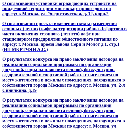
О согласовании установки ограждающих устройств на
придомовой территории многоквартирного дома по
адресу: г. Москва, ул. Энергетическая, д. 12, корп.2
О согласовании проекта изменения схемы размещения
сезонных (летних) кафе на территории района Лефортово в
части включения сезонного (летнего) кафе при
стационарном предприятии общественного питания по
адресу: г. Москва, проезд Завода Серп и Молот д.1, стр.1
(ИП МКРТЧЯН А.С.)
О результатах конкурса на право заключения договора на
реализацию социальной программы по организации
досуговой, социально-воспитательной, физкультурно-
оздоровительной и спортивной работы с населением по
месту жительства в нежилых помещениях, находящихся в
собственности города Москвы по адресу: г. Москва, ул. 2-я
Синичкина, д.19
О результатах конкурса на право заключения договора на
реализацию социальной программы по организации
досуговой, социально-воспитательной, физкультурно-
оздоровительной и спортивной работы с населением по
месту жительства в нежилых помещениях, находящихся в
собственности города Москвы по адресу: г. Москва, ул.