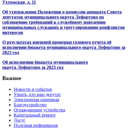
Ухтомская, д. 11
Об утверждении Положения о комиссии аппарата Совета
депутатов муниципального округа Лефортово по
соблюдению требований к служебному поведению
муниципальных служащих и урегулированию конфликтов
интересов
О результатах внешней проверки годового отчета об
исполнении бюджета муниципального округа Лефортово за
2023 год
Об исполнении бюджета муниципального
округа Лефортово за 2023 год
Важное
Новости и события
Узнать, кто ваш депутат
Электронная приемная
Благоустройство
Ограждающие устройства
Капитальный ремонт
Досуг
Полезная информация