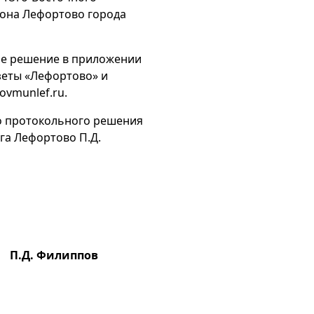
йона Лефортово города
ое решение в приложении
зеты «Лефортово» и
vmunlef.ru.
о протокольного решения
га Лефортово П.Д.
ппов