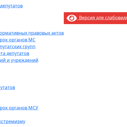
 депутатов
Версия для слабови
нормативных правовых актов
рок органов МС
путатских групп
та депутатов
ий и учреждений
утатов
рок органов МСУ
кстремизму