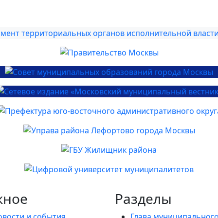
жное
Разделы
овости и события
Глава муниципальног