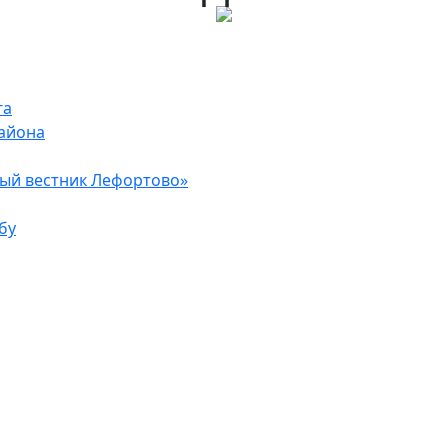
га
района
ый вестник Лефортово»
бу