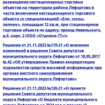
размещения нестационарных торговых
объектов на территории района Лефортово в
части включения нестационарного торгового
объекта со специализацией «Ели, сосны,
лапник», площадью 12 кв.м. при стационарном
торговом объекте по адресу: проезд Невельского,
д.6, корп. 2 (ООО «Отдохни-77»)»
Решение от 21.11.2023 №119-21 «О внесении
изменений в решение Совета депутатов
муниципального округа Лефортово от 18.05.2017
№ 42 «Об утверждении Правил аккредитации
журналистов средств массовой информации при
органах местного самоуправления
муниципального округа Лефортово»
Решение от 21.11.2023 №120-21 «О проекте
решения Совета депутатов муниципального
округа Лефортов «О бюджете муниципального