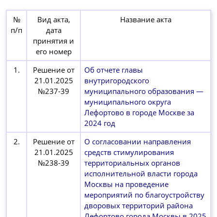
№
Вид акта,
Название акта
п/п
дата
принятия и
его номер
1.
Решение от
Об отчете главы
21.01.2025
внутригородского
№237-39
муниципального образования —
муниципального округа
Лефортово в городе Москве за
2024 год
2.
Решение от
О согласовании направления
21.01.2025
средств стимулирования
№238-39
территориальных органов
исполнительной власти города
Москвы на проведение
мероприятий по благоустройству
дворовых территорий района
Лефортово города Москвы в 2025