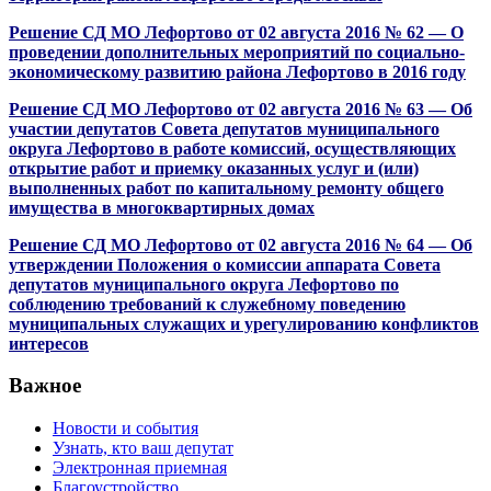
Решение СД МО Лефортово от 02 августа 2016 № 62 — О
проведении дополнительных мероприятий по социально-
экономическому развитию района Лефортово в 2016 году
Решение СД МО Лефортово от 02 августа 2016 № 63 — Об
участии депутатов Совета депутатов муниципального
округа Лефортово в работе комиссий, осуществляющих
открытие работ и приемку оказанных услуг и (или)
выполненных работ по капитальному ремонту общего
имущества в многоквартирных домах
Решение СД МО Лефортово от 02 августа 2016 № 64 — Об
утверждении Положения о комиссии аппарата Совета
депутатов муниципального округа Лефортово по
соблюдению требований к служебному поведению
муниципальных служащих и урегулированию конфликтов
интересов
Важное
Новости и события
Узнать, кто ваш депутат
Электронная приемная
Благоустройство