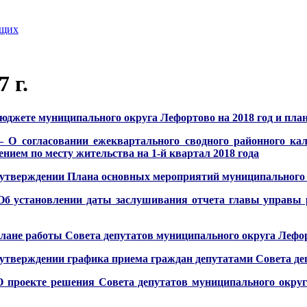
ящих
 г.
джете муниципального округа Лефортово на 2018 год и план
 согласовании ежеквартального сводного районного кален
нием по месту жительства на 1-й квартал 2018 года
утверждении Плана основных мероприятий муниципального о
б установлении даты заслушивания отчета главы управы 
ане работы Совета депутатов муниципального округа Лефорт
утверждении графика приема граждан депутатами Совета деп
проекте решения Совета депутатов муниципального округ