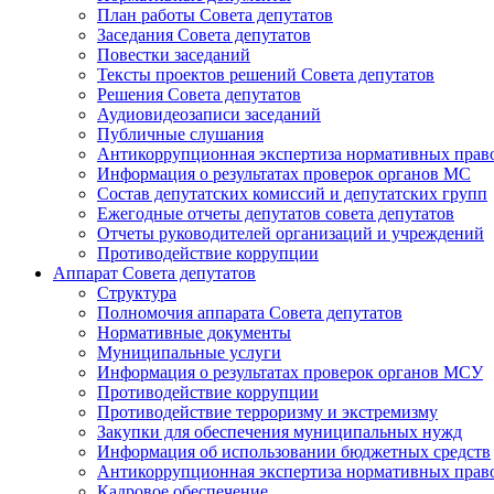
План работы Совета депутатов
Заседания Cовета депутатов
Повестки заседаний
Тексты проектов решений Совета депутатов
Решения Совета депутатов
Аудиовидеозаписи заседаний
Публичные слушания
Антикоррупционная экспертиза нормативных прав
Информация о результатах проверок органов МС
Состав депутатских комиссий и депутатских групп
Ежегодные отчеты депутатов совета депутатов
Отчеты руководителей организаций и учреждений
Противодействие коррупции
Аппарат Совета депутатов
Структура
Полномочия аппарата Совета депутатов
Нормативные документы
Муниципальные услуги
Информация о результатах проверок органов МСУ
Противодействие коррупции
Противодействие терроризму и экстремизму
Закупки для обеспечения муниципальных нужд
Информация об использовании бюджетных средств
Антикоррупционная экспертиза нормативных прав
Кадровое обеспечение