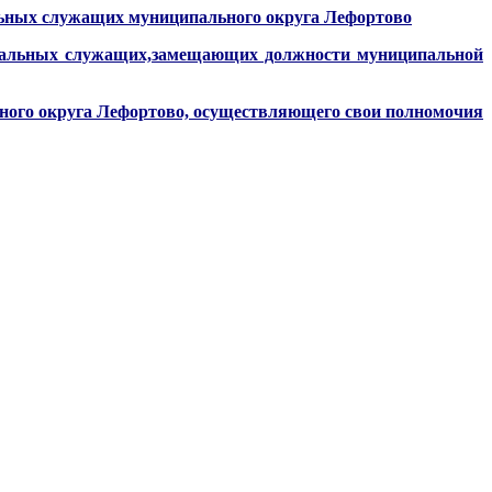
льных служащих муниципального округа Лефортово
пальных служащих,замещающих должности муниципальной
ного округа Лефортово, осуществляющего свои полномочия