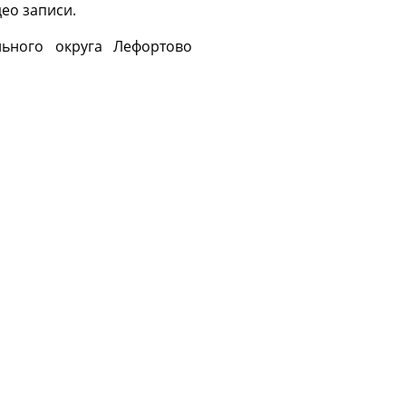
део записи.
льного округа Лефортово