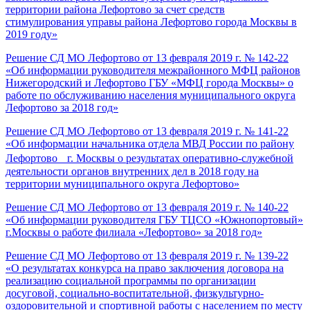
территории района Лефортово за счет средств
стимулирования управы района Лефортово города Москвы в
2019 году»
Решение СД МО Лефортово от 13 февраля 2019 г. № 142-22
«Об информации руководителя межрайонного МФЦ районов
Нижегородский и Лефортово ГБУ «МФЦ города Москвы» о
работе по обслуживанию населения муниципального округа
Лефортово за 2018 год»
Решение СД МО Лефортово от 13 февраля 2019 г. № 141-22
«Об информации начальника отдела МВД России по району
Лефортово г. Москвы о результатах оперативно-служебной
деятельности органов внутренних дел в 2018 году на
территории муниципального округа Лефортово»
Решение СД МО Лефортово от 13 февраля 2019 г. № 140-22
«Об информации руководителя ГБУ ТЦСО «Южнопортовый»
г.Москвы о работе филиала «Лефортово» за 2018 год»
Решение СД МО Лефортово от 13 февраля 2019 г. № 139-22
«О результатах конкурса на право заключения договора на
реализацию социальной программы по организации
досуговой, социально-воспитательной, физкультурно-
оздоровительной и спортивной работы с населением по месту