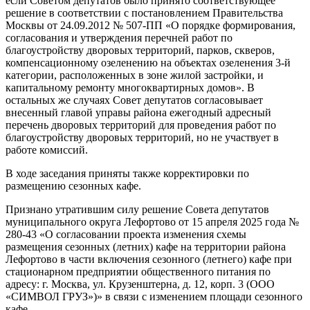
если Советом депутатов было принято соответствующее
решение в соответствии с постановлением Правительства
Москвы от 24.09.2012 № 507-ПП «О порядке формирования,
согласования и утверждения перечней работ по
благоустройству дворовых территорий, парков, скверов,
компенсационному озеленению на объектах озеленения 3-й
категории, расположенных в зоне жилой застройки, и
капитальному ремонту многоквартирных домов». В
остальных же случаях Совет депутатов согласовывает
внесенный главой управы района ежегодный адресный
перечень дворовых территорий для проведения работ по
благоустройству дворовых территорий, но не участвует в
работе комиссий.
В ходе заседания приняты также корректировки по
размещению сезонных кафе.
Признано утратившим силу решение Совета депутатов
муниципального округа Лефортово от 15 апреля 2025 года №
280-43 «О согласовании проекта изменения схемы
размещения сезонных (летних) кафе на территории района
Лефортово в части включения сезонного (летнего) кафе при
стационарном предприятии общественного питания по
адресу: г. Москва, ул. Крузенштерна, д. 12, корп. 3 (ООО
«СИМВОЛ ГРУЗ»)» в связи с изменением площади сезонного
кафе.