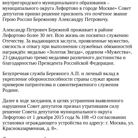
внутригородского муниципального образования –
муниципального округа Лефортово в городе Москве» Совет
депутатов принял решение присвоить это почётное звание
Герою России Бережному Александру Петровичу.
Александр Петрович Бережной проживает в районе
Лефортово более 30 лет. Всю жизнь он посвятил служению
Отечеству. За выдающиеся заслуги, проявленные мужество,
смелость и отвагу при выполнении служебных обязанностей
награждён: медалью «Золотая Звезда», орденом «Мужества»,
23 (двадцатью тремя) медалями различного достоинства и
благодарностью Президента Российской Федерации.
Безупречная служба Бережного А.П. и личный вклад в
укрепление обороноспособности страны служат ярким
примером патриотизма и самоотверженного служения
Родине.
Далее в ходе заседания, в целях устранения выявленного
нарушения Совет депутатов признал утратившим силу
решение Совета депутатов муниципального округа
Лефортово от 1 декабря 2015 года № 108 «О согласовании
установки ограждающего устройства по адресу: г. Москва, ул.
Красноказарменная, д. 8».